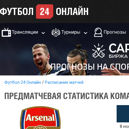
Трансляции
Турниры
Прогнозы
Футбол 24 Онлайн
Расписание матчей
ПРЕДМАТЧЕВАЯ СТАТИСТИКА КОМАН
8 но