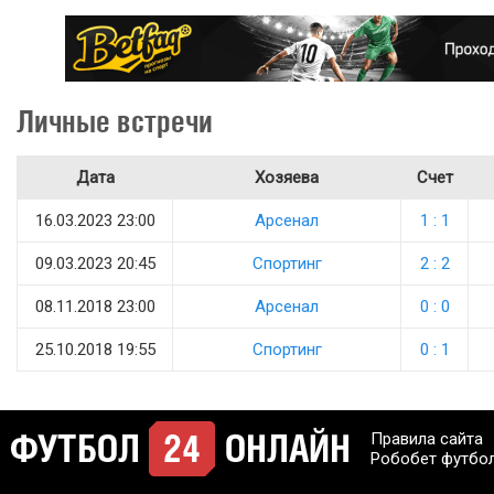
Личные встречи
Дата
Хозяева
Счет
16.03.2023 23:00
Арсенал
1 : 1
09.03.2023 20:45
Спортинг
2 : 2
08.11.2018 23:00
Арсенал
0 : 0
25.10.2018 19:55
Спортинг
0 : 1
Правила сайта
Робобет футбо