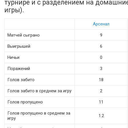
турнире и с разделением на домашни
игры).
Арсенал
Матчей сыграно
9
Выигрышей
6
Ничьи
0
Поражений
3
Голов забито
18
Голов забито в среднем за игру
2
Голов пропущено
11
Голов пропущено в среднем за
1.2
игру