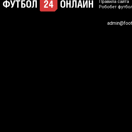
Правила сайта
Робобет футбо
admin@footb