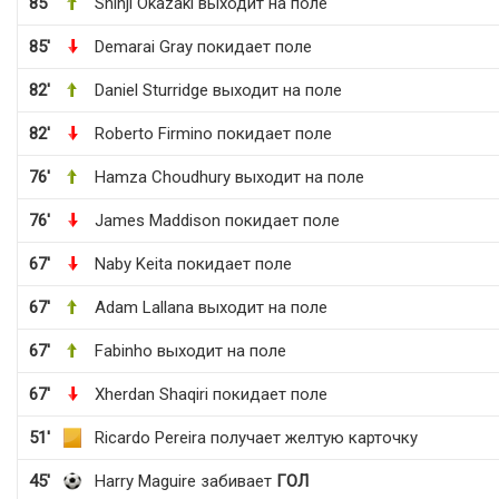
85'
Shinji Okazaki выходит на поле
85'
Demarai Gray покидает поле
82'
Daniel Sturridge выходит на поле
82'
Roberto Firmino покидает поле
76'
Hamza Choudhury выходит на поле
76'
James Maddison покидает поле
67'
Naby Keita покидает поле
67'
Adam Lallana выходит на поле
67'
Fabinho выходит на поле
67'
Xherdan Shaqiri покидает поле
51'
Ricardo Pereira получает желтую карточку
45'
Harry Maguire забивает
ГОЛ