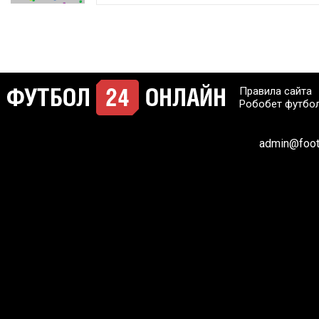
Правила сайта
Робобет футбо
admin@footb