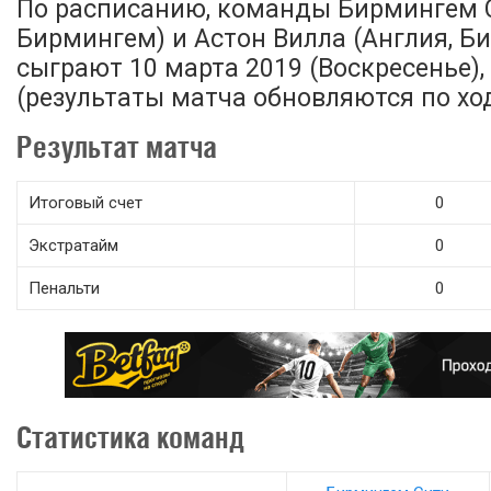
По расписанию, команды Бирмингем С
Бирмингем) и Астон Вилла (Англия, Б
сыграют 10 марта 2019 (Воскресенье), 
(результаты матча обновляются по ход
Результат матча
Итоговый счет
0
Экстратайм
0
Пенальти
0
Статистика команд