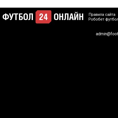
Правила сайта
Робобет футбо
admin@footb