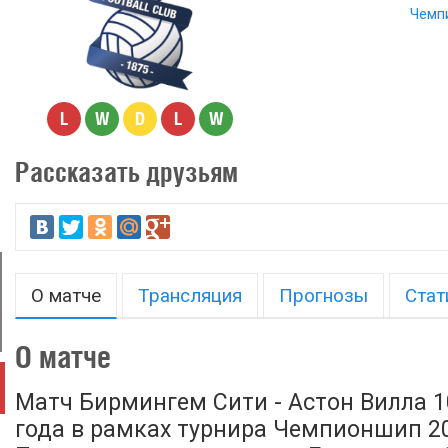
Чемп
L
W
D
L
W
Рассказать друзьям
О матче
Трансляция
Прогнозы
Стат
О матче
Матч Бирмингем Сити - Астон Вилла 1
года в рамках турнира Чемпионшип 201