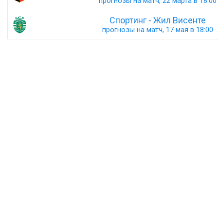
прогнозы на матч, 22 марта в 18:00
Спортинг - Жил Висенте
прогнозы на матч, 17 мая в 18:00