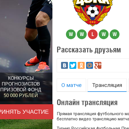
W
W
L
W
W
Рассказать друзьям
КОНКУРСЫ
ПРОГНОЗИСТОВ
О матче
Трансляция
ПРИЗОВОЙ ФОНД
50 000 РУБЛЕЙ
Онлайн трансляция
РИНЯТЬ УЧАСТИЕ
Прямая трансляция футбольного мат
бесплатно видео трансляцию матча
Турнир Российская футбольная Пре