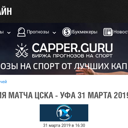
ры
Прогнозы
Букмекеры
Новос
тчей
 МАТЧА ЦСКА - УФА 31 МАРТА 201
31 марта 2019 в 16:30