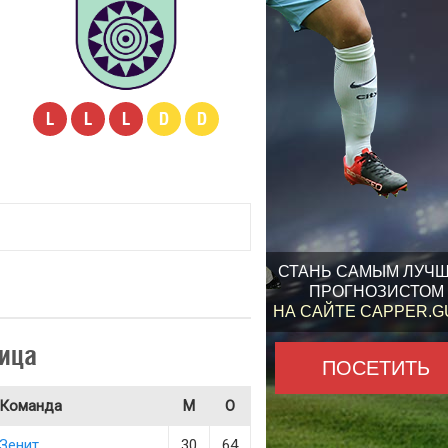
L
L
L
D
D
СТАНЬ САМЫМ ЛУЧ
ПРОГНОЗИСТОМ
НА САЙТЕ CAPPER.
ица
ПОСЕТИТЬ
Команда
М
О
Зенит
30
64