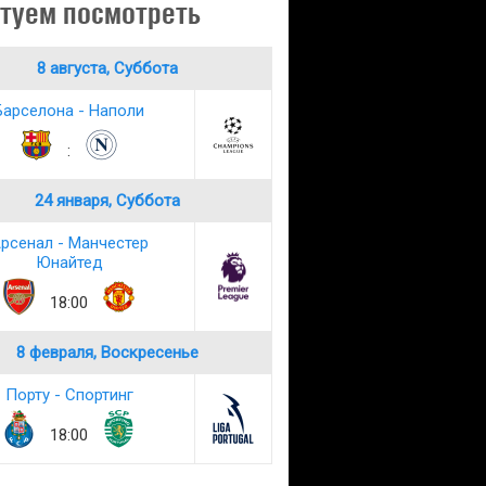
туем посмотреть
8 августа, Суббота
Барселона - Наполи
:
24 января, Суббота
рсенал - Манчестер
Юнайтед
18:00
8 февраля, Воскресенье
Порту - Спортинг
18:00