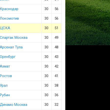
Краснодар
30
56
Локомотив
30
56
ЦСКА
30
51
Спартак Москва
30
49
Арсенал Тула
30
48
Оренбург
30
43
Ахмат
30
42
Ростов
30
41
Урал
30
38
Рубин
30
36
Динамо Москва
30
32