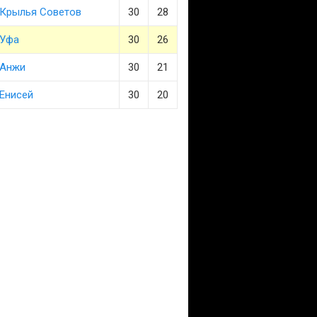
Крылья Советов
30
28
Уфа
30
26
Анжи
30
21
Енисей
30
20