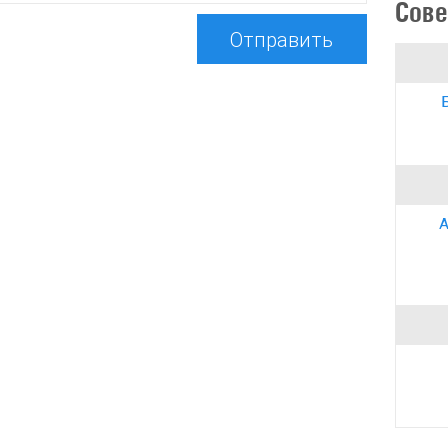
Сове
Отправить
А