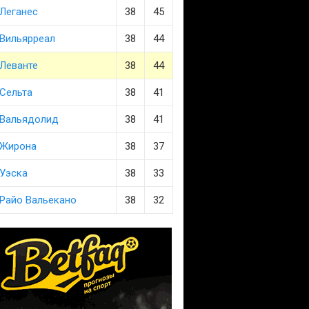
Леганес
38
45
Вильярреал
38
44
Леванте
38
44
Сельта
38
41
Вальядолид
38
41
Жирона
38
37
Уэска
38
33
Райо Вальекано
38
32