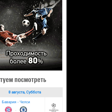
туем посмотреть
8 августа, Суббота
Бавария - Челси
: