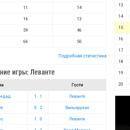
13
11
14
14
16
13
15
59
46
16
66
50
17
Подробная статистика
18
ние игры: Леванте
19
20
ва
Гости
ьедад
1 : 1
Леванте
те
0 : 2
Вильярреал
ес
1 : 0
Леванте