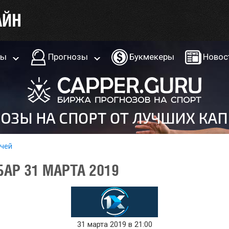
ры
Прогнозы
Букмекеры
Новос
тчей
БАР 31 МАРТА 2019
31 марта 2019 в 21:00