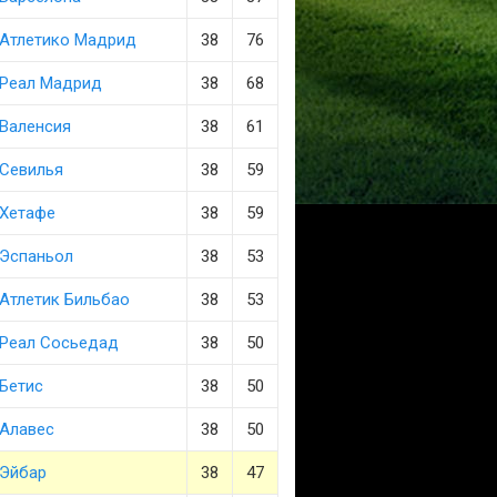
Атлетико Мадрид
38
76
Реал Мадрид
38
68
Валенсия
38
61
Севилья
38
59
Хетафе
38
59
Эспаньол
38
53
Атлетик Бильбао
38
53
Реал Сосьедад
38
50
Бетис
38
50
Алавес
38
50
Эйбар
38
47