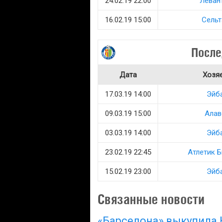
24.02.19 22:00
Леван
16.02.19 15:00
Сельт
После
Дата
Хозя
17.03.19 14:00
Эйб
09.03.19 15:00
Алав
03.03.19 14:00
Эйб
23.02.19 22:45
Атлетик 
15.02.19 23:00
Эйб
Связанные новости
«Барселона» выкупила 