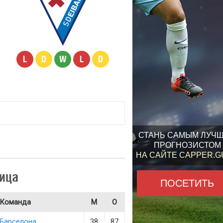
L
D
W
L
D
СТАНЬ САМЫМ ЛУЧ
ПРОГНОЗИСТОМ
НА САЙТЕ CAPPER.
ица
ПОСЕТИТЬ
Команда
М
О
Барселона
38
87