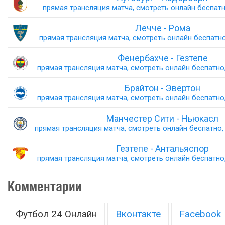
прямая трансляция матча, смотреть онлайн беспатно
Лечче - Рома
прямая трансляция матча, смотреть онлайн беспатно,
Фенербахче - Гезтепе
прямая трансляция матча, смотреть онлайн беспатно,
Брайтон - Эвертон
прямая трансляция матча, смотреть онлайн беспатно,
Манчестер Сити - Ньюкасл
прямая трансляция матча, смотреть онлайн беспатно, 
Гезтепе - Антальяспор
прямая трансляция матча, смотреть онлайн беспатно,
Комментарии
Футбол 24 Онлайн
Вконтакте
Facebook