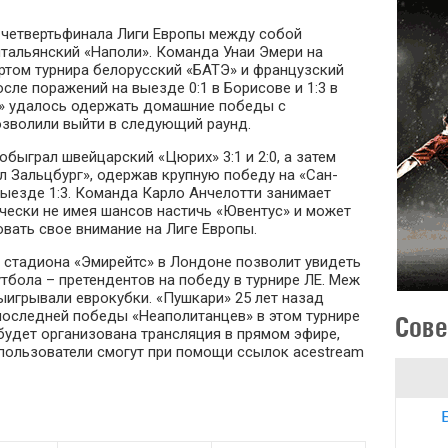
 четвертьфинала Лиги Европы между собой
итальянский «Наполи». Команда Унаи Эмери на
ртом турнира белорусский «БАТЭ» и французский
сле поражений на выезде 0:1 в Борисове и 1:3 в
м» удалось одержать домашние победы с
озволили выйти в следующий раунд.
обыграл швейцарский «Цюрих» 3:1 и 2:0, а затем
л Зальцбург», одержав крупную победу на «Сан-
 выезде 1:3. Команда Карло Анчелотти занимает
ически не имея шансов настичь «Ювентус» и может
вать свое внимание на Лиге Европы.
о стадиона «Эмирейтс» в Лондоне позволит увидеть
тбола – претендентов на победу в турнире ЛЕ. Меж
ыигрывали еврокубки. «Пушкари» 25 лет назад
последней победы «Неаполитанцев» в этом турнире
Сове
будет организована трансляция в прямом эфире,
 пользователи смогут при помощи ссылок acestream