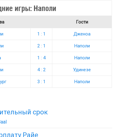
дние игры: Наполи
ва
Гости
ли
1 : 1
Дженоа
ли
2 : 1
Наполи
а
1 : 4
Наполи
ли
4 : 2
Удинезе
ург
3 : 1
Наполи
лительный срок
aal
рплату Райе