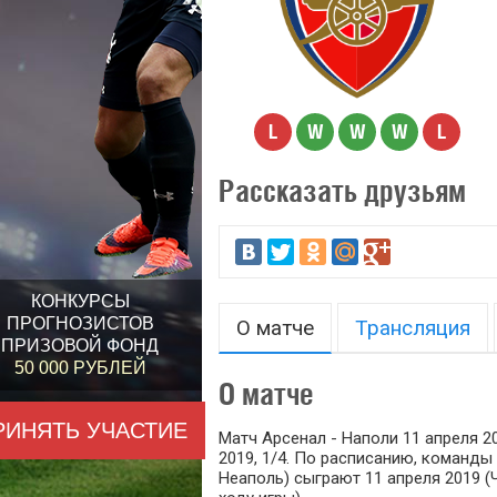
L
W
W
W
L
Рассказать друзьям
КОНКУРСЫ
ПРОГНОЗИСТОВ
О матче
Трансляция
ПРИЗОВОЙ ФОНД
50 000 РУБЛЕЙ
О матче
РИНЯТЬ УЧАСТИЕ
Матч Арсенал - Наполи 11 апреля 2
2019, 1/4. По расписанию, команды 
Неаполь) сыграют 11 апреля 2019 (Ч