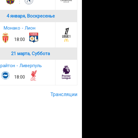
:
4 января, Воскресенье
Монако - Лион
18:00
21 марта, Суббота
райтон - Ливерпуль
18:00
Трансляции