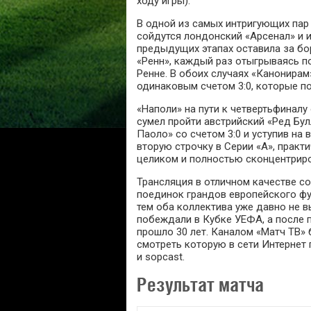
ходу игры).
В одной из самых интригующих пар
сойдутся лондонский «Арсенал» и 
предыдущих этапах оставила за бо
«Ренн», каждый раз отыгрываясь по
Ренне. В обоих случаях «Канонира
одинаковым счетом 3:0, которые п
«Наполи» на пути к четвертьфиналу 
сумел пройти австрийский «Ред Бул
Паоло» со счетом 3:0 и уступив на
вторую строчку в Серии «А», практ
целиком и полностью сконцентриро
Трансляция в отличном качестве с
поединок грандов европейского фу
тем оба коллектива уже давно не в
побеждали в Кубке УЕФА, а после 
прошло 30 лет. Каналом «Матч ТВ» 
смотреть которую в сети Интернет
и sopcast.
Результат матча