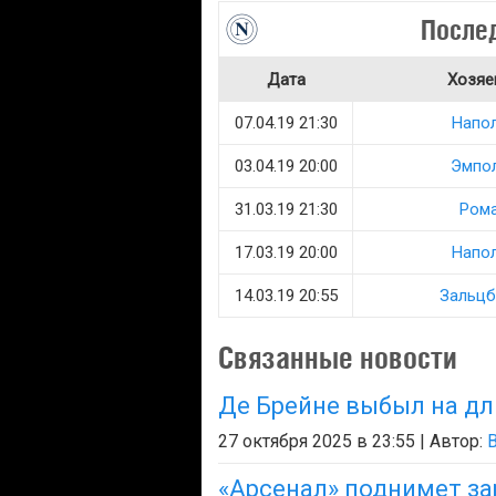
После
Дата
Хозяе
07.04.19 21:30
Напо
03.04.19 20:00
Эмпо
31.03.19 21:30
Ром
17.03.19 20:00
Напо
14.03.19 20:55
Зальцб
Связанные новости
Де Брейне выбыл на д
27 октября 2025 в 23:55 | Автор:
B
«Арсенал» поднимет за