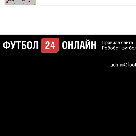
Правила сайта
Робобет футбо
admin@footb