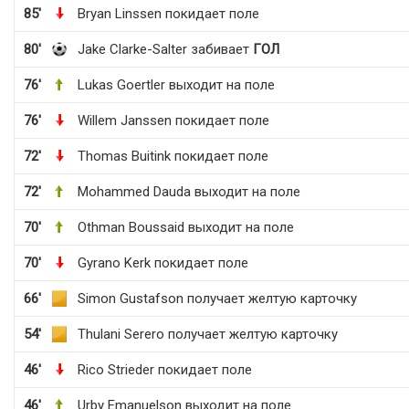
85'
Bryan Linssen покидает поле
80'
Jake Clarke-Salter забивает
ГОЛ
76'
Lukas Goertler выходит на поле
76'
Willem Janssen покидает поле
72'
Thomas Buitink покидает поле
72'
Mohammed Dauda выходит на поле
70'
Othman Boussaid выходит на поле
70'
Gyrano Kerk покидает поле
66'
Simon Gustafson получает желтую карточку
54'
Thulani Serero получает желтую карточку
46'
Rico Strieder покидает поле
46'
Urby Emanuelson выходит на поле