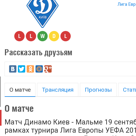
Лига Ев
L
L
W
D
L
Рассказать друзьям
О матче
Трансляция
Прогнозы
Стат
О матче
Матч Динамо Киев - Мальме 19 сентяб
рамках турнира Лига Европы УЕФА 2019