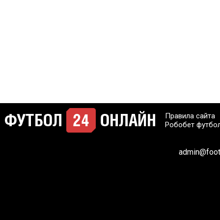
Правила сайта
Робобет футбо
admin@footb