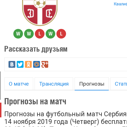
Квали
W
W
L
W
L
Рассказать друзьям
О матче
Трансляция
Прогнозы
Стат
Прогнозы на матч
Прогнозы на футбольный матч Сербия 
14 ноября 2019 года (Четверг) бесплат