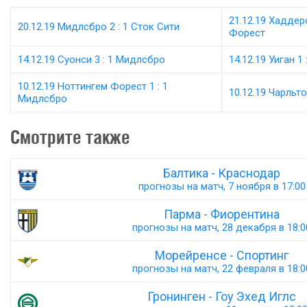
21.12.19 Хаддер
20.12.19 Мидлсбро 2 : 1 Сток Сити
Форест
14.12.19 Суонси 3 : 1 Мидлсбро
14.12.19 Уиган 
10.12.19 Ноттингем Форест 1 : 1
10.12.19 Чарльт
Мидлсбро
Смотрите также
Балтика - Краснодар
прогнозы на матч, 7 ноября в 17:00
Парма - Фиорентина
прогнозы на матч, 28 декабря в 18:0
Морейренсе - Спортинг
прогнозы на матч, 22 февраля в 18:0
Гронинген - Гоу Эхед Иглс