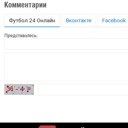
Комментарии
Футбол 24 Онлайн
Вконтакте
Facebook
Представьтесь: