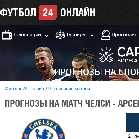
Трансляции
Турниры
Прогнозы
Футбол 24 Онлайн
Расписание матчей
ПРОГНОЗЫ НА МАТЧ ЧЕЛСИ - АРСЕ
21 ян