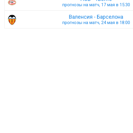
прогнозы на матч, 17 мая в 15:30
Валенсия - Барселона
прогнозы на матч, 24 мая в 18:00