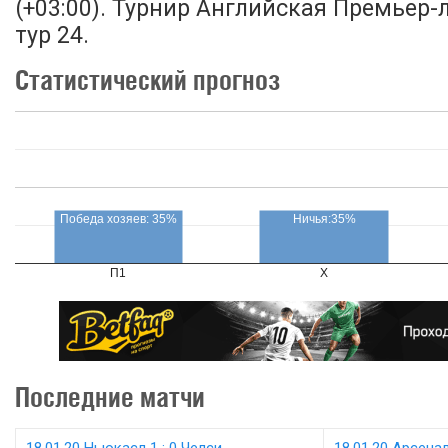
(+03:00). Турнир Английская Премьер-л
тур 24.
Статистический прогноз
Победа хозяев: 35%
Ничья:35%
П1
X
Последние матчи