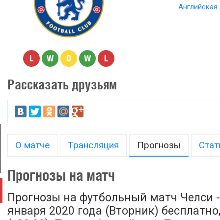
Английская 
L
W
D
W
L
Рассказать друзьям
О матче
Трансляция
Прогнозы
Стат
Прогнозы на матч
Прогнозы на футбольный матч Челси -
января 2020 года (Вторник) бесплатно,