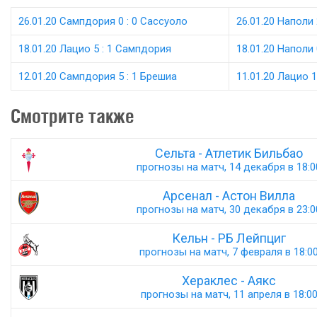
26.01.20 Сампдория 0 : 0 Сассуоло
26.01.20 Наполи 
18.01.20 Лацио 5 : 1 Сампдория
18.01.20 Наполи
12.01.20 Сампдория 5 : 1 Брешиа
11.01.20 Лацио 1
Смотрите также
Сельта - Атлетик Бильбао
прогнозы на матч, 14 декабря в 18:0
Арсенал - Астон Вилла
прогнозы на матч, 30 декабря в 23:0
Кельн - РБ Лейпциг
прогнозы на матч, 7 февраля в 18:0
Хераклес - Аякс
прогнозы на матч, 11 апреля в 18:0