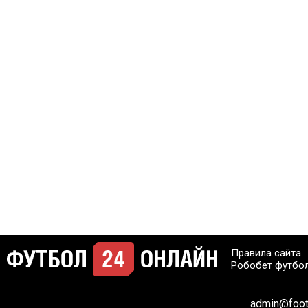
Правила сайта
Робобет футбо
admin@footb