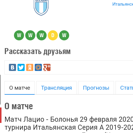
Итальянск
W
W
W
D
W
Рассказать друзьям
О матче
Трансляция
Прогнозы
Стат
О матче
Матч Лацио - Болонья 29 февраля 2020
турнира Итальянская Серия А 2019-2020