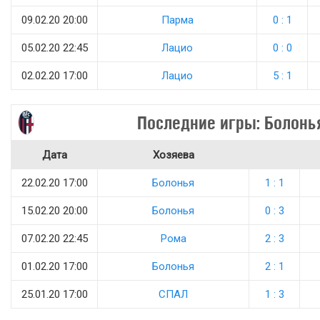
09.02.20 20:00
Парма
0 : 1
05.02.20 22:45
Лацио
0 : 0
02.02.20 17:00
Лацио
5 : 1
Последние игры: Болонь
Дата
Хозяева
22.02.20 17:00
Болонья
1 : 1
15.02.20 20:00
Болонья
0 : 3
07.02.20 22:45
Рома
2 : 3
01.02.20 17:00
Болонья
2 : 1
25.01.20 17:00
СПАЛ
1 : 3