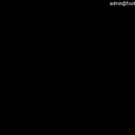
admin@footb