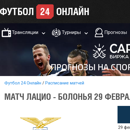
Трансляции
Турниры
Прогнозы
Футбол 24 Онлайн
Расписание матчей
МАТЧ ЛАЦИО - БОЛОНЬЯ 29 ФЕВРА
29 фе