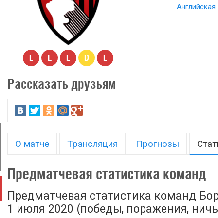
Английская 
L
L
L
D
L
Рассказать друзьям
О матче
Трансляция
Прогнозы
Стат
Предматчевая статистика команд
Предматчевая статистика команд Бор
1 июля 2020 (победы, поражения, ничьи