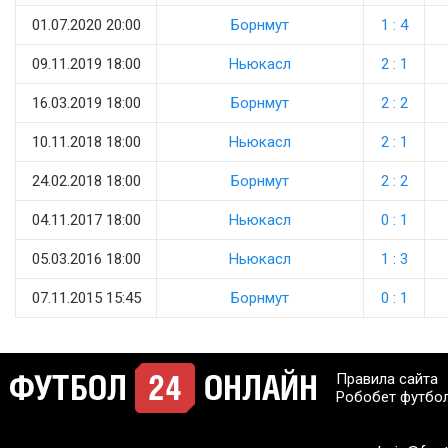
01.07.2020 20:00
Борнмут
1 : 4
09.11.2019 18:00
Ньюкасл
2 : 1
16.03.2019 18:00
Борнмут
2 : 2
10.11.2018 18:00
Ньюкасл
2 : 1
24.02.2018 18:00
Борнмут
2 : 2
04.11.2017 18:00
Ньюкасл
0 : 1
05.03.2016 18:00
Ньюкасл
1 : 3
07.11.2015 15:45
Борнмут
0 : 1
Правила сайта
Робобет футбо