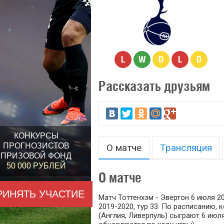
L
W
D
L
D
Рассказать друзьям
КОНКУРСЫ
ПРОГНОЗИСТОВ
О матче
Трансляция
ПРИЗОВОЙ ФОНД
50 000 РУБЛЕЙ
О матче
РИНЯТЬ УЧАСТИЕ
Матч Тоттенхэм - Эвертон 6 июля 2
2019-2020, тур 33. По расписанию,
(Англия, Ливерпуль) сыграют 6 июля