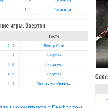
иг
3 : 0
Тоттенхэм
1 : 1
Тоттенхэм
ние игры: Эвертон
Гости
2 : 1
Лестер Сити
0 : 1
Эвертон
0 : 0
Ливерпуль
4 : 0
Эвертон
Сове
1 : 1
Манчестер Юнайтед
одлению контракта с Пикфордом