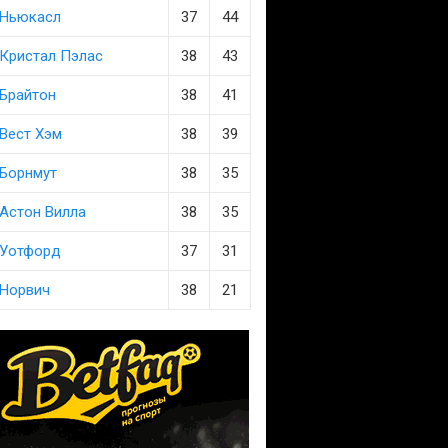
Ньюкасл
37
44
Кристал Пэлас
38
43
Брайтон
38
41
Вест Хэм
38
39
Борнмут
38
35
Астон Вилла
38
35
Уотфорд
37
31
Норвич
38
21