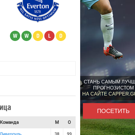
W
W
D
L
D
СТАНЬ САМЫМ ЛУЧ
ПРОГНОЗИСТОМ
НА САЙТЕ CAPPER.
ица
ПОСЕТИТЬ
Команда
М
О
Ливерпуль
38
99