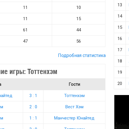
13
11
10
14
11
15
15
61
44
16
47
56
17
Подробная статистика
18
ие игры: Тоттенхэм
19
20
а
Гости
айтед
3 : 1
Тоттенхэм
эм
2 : 0
Вест Хэм
эм
1 : 1
Манчестер Юнайтед