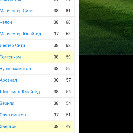
Манчестер Сити
38
81
Челси
38
66
Манчестер Юнайтед
37
63
Лестер Сити
38
62
Тоттенхэм
38
59
Вулверхэмптон
38
59
Арсенал
38
57
Шеффилд Юнайтед
38
54
Бернли
38
54
Саутгемптон
37
51
Эвертон
38
49