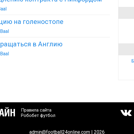
aal
цию на голеностопе
Baal
вращаться в Англию
Baal
Б
Правила сайта
Робобет футбол
admin@football24online.com | 2026