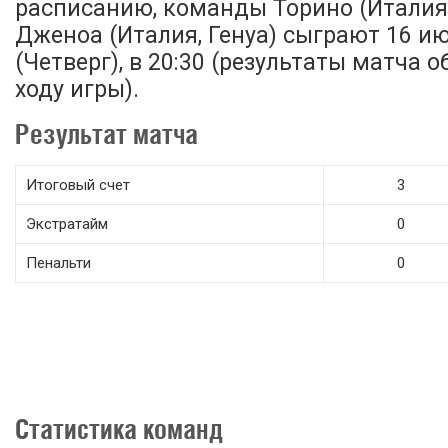
расписанию, команды Торино (Италия,
Дженоа (Италия, Генуа) сыграют 16 и
(Четверг), в 20:30 (результаты матча 
ходу игры).
Результат матча
Итоговый счет
3
Экстратайм
0
Пенальти
0
Статистика команд