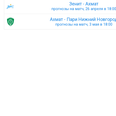
Зенит - Ахмат
прогнозы на матч, 26 апреля в 18:0
Ахмат - Пари Нижний Новгоро
прогнозы на матч, 3 мая в 18:00