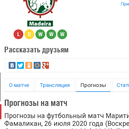
При
L
D
W
W
W
Рассказать друзьям
О матче
Трансляция
Прогнозы
Стат
Прогнозы на матч
Прогнозы на футбольный матч Марити
Фамаликан, 26 июля 2020 года (Воскр