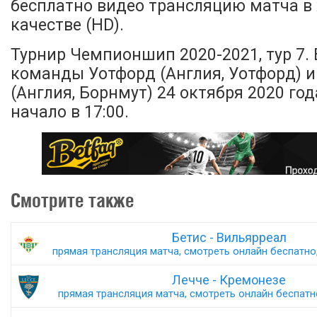
бесплатно видео трансляцию матча в
качестве (HD).
Турнир Чемпионшип 2020-2021, тур 7.
команды Уотфорд (Англия, Уотфорд) 
(Англия, Борнмут) 24 октября 2020 год
начало в 17:00.
Смотрите также
Бетис - Вильярреал
прямая трансляция матча, смотреть онлайн беспатно,
Лечче - Кремонезе
прямая трансляция матча, смотреть онлайн беспатно,