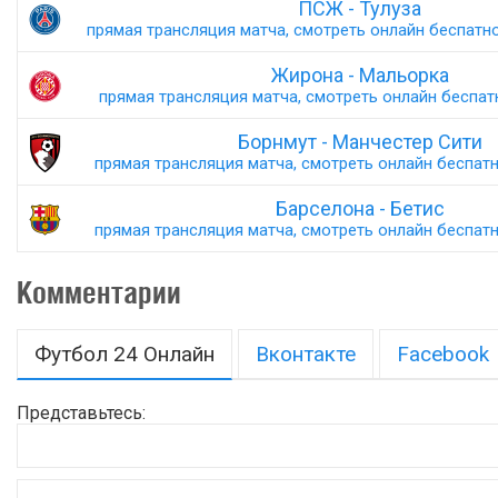
ПСЖ - Тулуза
прямая трансляция матча, смотреть онлайн беспатно,
Жирона - Мальорка
прямая трансляция матча, смотреть онлайн беспатн
Борнмут - Манчестер Сити
прямая трансляция матча, смотреть онлайн беспатно
Барселона - Бетис
прямая трансляция матча, смотреть онлайн беспатно
Комментарии
Футбол 24 Онлайн
Вконтакте
Facebook
Представьтесь: