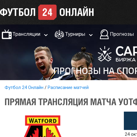
Трансляции
Турниры
Прогнозы
Футбол 24 Онлайн
Расписание матчей
ПРЯМАЯ ТРАНСЛЯЦИЯ МАТЧА УОТФ
24 ок