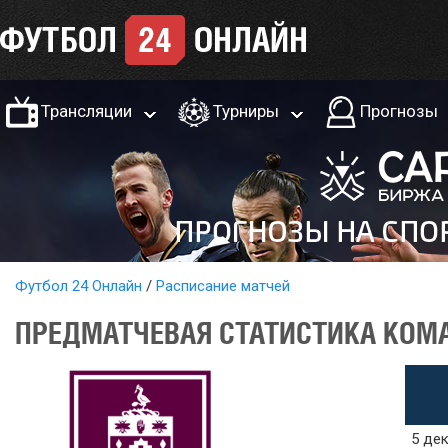
Трансляции
Турниры
Прогнозы
Футбол 24 Онлайн
Расписание матчей
ПРЕДМАТЧЕВАЯ СТАТИСТИКА КОМАН
5 дек