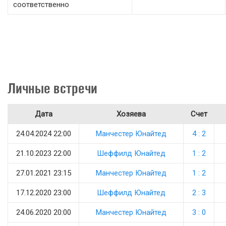
соответственно
Личные встречи
Дата
Хозяева
Счет
24.04.2024 22:00
Манчестер Юнайтед
4 : 2
21.10.2023 22:00
Шеффилд Юнайтед
1 : 2
27.01.2021 23:15
Манчестер Юнайтед
1 : 2
17.12.2020 23:00
Шеффилд Юнайтед
2 : 3
24.06.2020 20:00
Манчестер Юнайтед
3 : 0