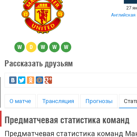
27 ян
Английская 
W
D
W
W
W
Рассказать друзьям
О матче
Трансляция
Прогнозы
Стат
Предматчевая статистика команд
Предматчевая статистика команд Ма