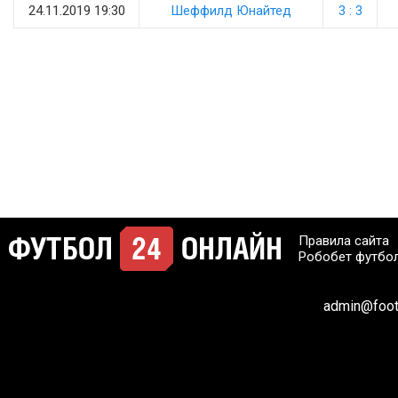
24.11.2019 19:30
Шеффилд Юнайтед
3 : 3
Правила сайта
Робобет футбо
admin@footb