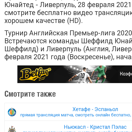
Юнайтед - Ливерпуль, 28 февраля 2021
смотрите бесплатно видео трансляци
хорошем качестве (HD).
Турнир Английская Премьер-лига 2020-
Встречаются команды Шеффилд Юнайт
Шеффилд) и Ливерпуль (Англия, Ливер
февраля 2021 года (Воскресенье), начал
Смотрите также
Хетафе - Эспаньол
прямая трансляция матча, смотреть онлайн беспатно, 
Ньюкасл - Кристал Пэлас