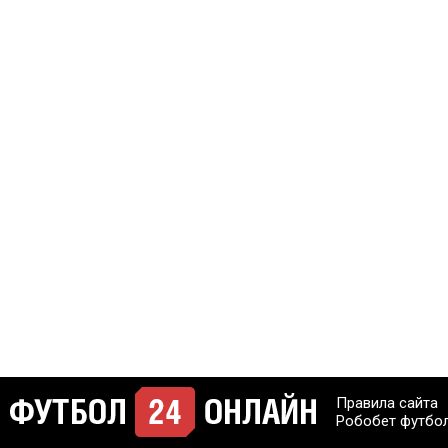
Правила сайта
Робобет футбо