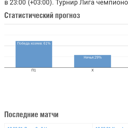
в 23:00 (+03:00). Турнир Лига чемпионо
Статистический прогноз
Победа хозяев: 61%
Ничья:29%
П1
X
Последние матчи