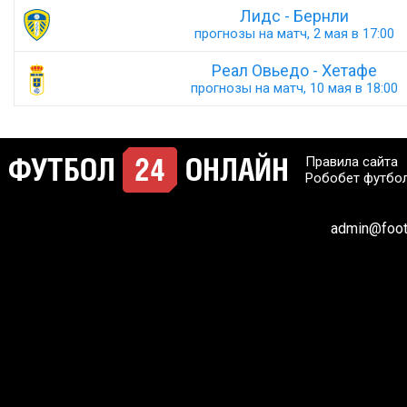
Лидс - Бернли
прогнозы на матч, 2 мая в 17:00
Реал Овьедо - Хетафе
прогнозы на матч, 10 мая в 18:00
Правила сайта
Робобет футбо
admin@footb