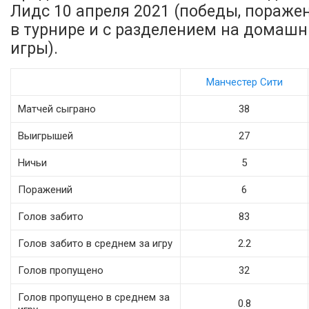
Лидс 10 апреля 2021 (победы, поражен
в турнире и с разделением на домаш
игры).
Манчестер Сити
Матчей сыграно
38
Выигрышей
27
Ничьи
5
Поражений
6
Голов забито
83
Голов забито в среднем за игру
2.2
Голов пропущено
32
Голов пропущено в среднем за
0.8