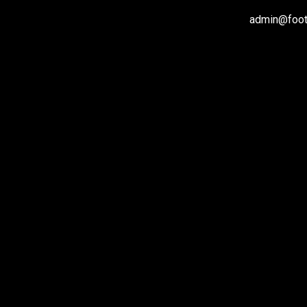
admin@footb