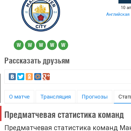
10 ап
Английская 
W
W
W
W
W
Рассказать друзьям
О матче
Трансляция
Прогнозы
Стат
Предматчевая статистика команд
Предматчевая статистика команд Ман