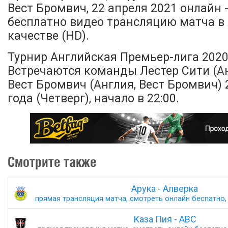
Вест Бромвич, 22 апреля 2021 онлайн 
бесплатно видео трансляцию матча в
качестве (HD).
Турнир Английская Премьер-лига 2020-
Встречаются команды Лестер Сити (Ан
Вест Бромвич (Англия, Вест Бромвич) 
года (Четверг), начало в 22:00.
Смотрите также
Арука - Алверка
прямая трансляция матча, смотреть онлайн беспатно, 
Каза Пия - АВС