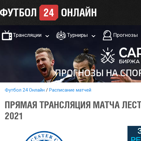
Трансляции
Турниры
Прогнозы
Футбол 24 Онлайн
Расписание матчей
ПРЯМАЯ ТРАНСЛЯЦИЯ МАТЧА ЛЕСТЕ
2021