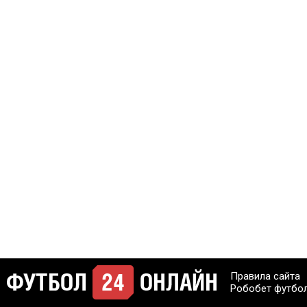
Правила сайта
Робобет футбо