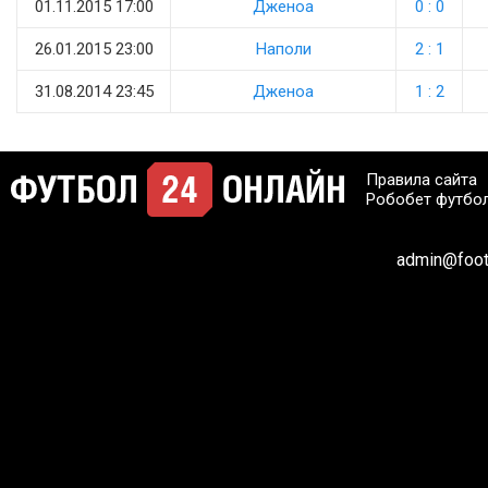
01.11.2015 17:00
Дженоа
0 : 0
26.01.2015 23:00
Наполи
2 : 1
31.08.2014 23:45
Дженоа
1 : 2
Правила сайта
Робобет футбо
admin@footb