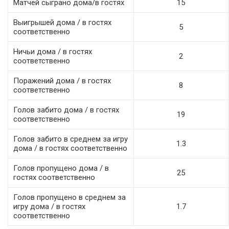
Матчей сыграно дома/в гостях
15
Выигрышей дома / в гостях
5
соответственно
Ничьи дома / в гостях
2
соответственно
Поражений дома / в гостях
8
соответственно
Голов забито дома / в гостях
19
соответственно
Голов забито в среднем за игру
1.3
дома / в гостях соответственно
Голов пропущено дома / в
25
гостях соответственно
Голов пропущено в среднем за
игру дома / в гостях
1.7
соответственно