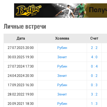
Личные встречи
Дата
Хозяева
Счет
27.07.2025 20:00
Рубин
2 : 2
30.03.2025 19:30
Зенит
4 : 0
27.07.2024 17:30
Рубин
0 : 4
24.04.2024 20:30
Зенит
0 : 2
17.09.2023 16:30
Рубин
0 : 3
28.02.2022 19:00
Зенит
3 : 2
20.09.2021 18:30
Рубин
1 : 3