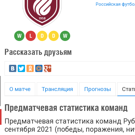
Российская футбо
W
L
D
D
W
Рассказать друзьям
О матче
Трансляция
Прогнозы
Стат
Предматчевая статистика команд
Предматчевая статистика команд Руби
сентября 2021 (победы, поражения, нич