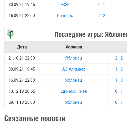
30.09.21 19:45
ЧФР
1 : 1
16.09.21 22:00
Раннерс
2 : 2
Последние игры: Яблоне
Дата
Хозяева
21.10.21 22:00
Яблонец
2 : 2
30.09.21 19:45
АЗ Алкмаар
1 : 0
16.09.21 22:00
Яблонец
1 : 0
13.12.18 20:55
Динамо Киев
0 : 1
29.11.18 23:00
Яблонец
0 : 1
Связанные новости