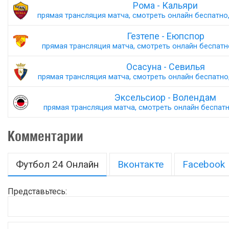
Рома - Кальяри
прямая трансляция матча, смотреть онлайн беспатно,
Гезтепе - Еюпспор
прямая трансляция матча, смотреть онлайн беспатно,
Осасуна - Севилья
прямая трансляция матча, смотреть онлайн беспатно,
Эксельсиор - Волендам
прямая трансляция матча, смотреть онлайн беспатно
Комментарии
Футбол 24 Онлайн
Вконтакте
Facebook
Представьтесь: