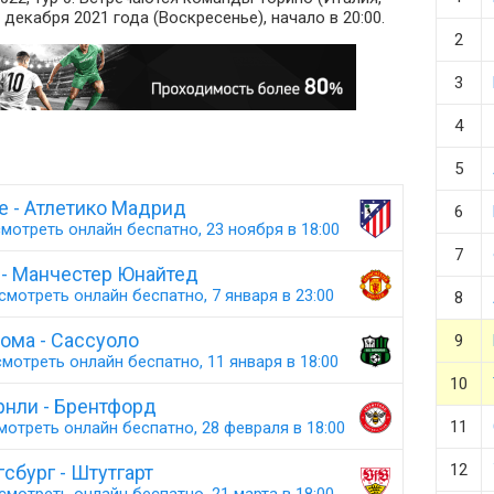
 декабря 2021 года (Воскресенье), начало в 20:00.
2
3
4
5
е - Атлетико Мадрид
6
мотреть онлайн беспатно, 23 ноября в 18:00
7
 - Манчестер Юнайтед
смотреть онлайн беспатно, 7 января в 23:00
8
ома - Сассуоло
9
мотреть онлайн беспатно, 11 января в 18:00
10
рнли - Брентфорд
11
мотреть онлайн беспатно, 28 февраля в 18:00
12
гсбург - Штутгарт