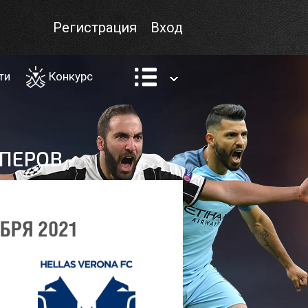
Регистрация
Вход
ти
Конкурс
БРЯ 2021