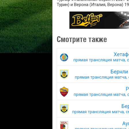
Турин) и Верона (Италия, Верона) 19
Смотрите также
Хетаф
прямая трансляция матча, с
Бернли
прямая трансляция матча, 
Р
прямая трансляция матча, с
Бе
прямая трансляция матча, с
Ау