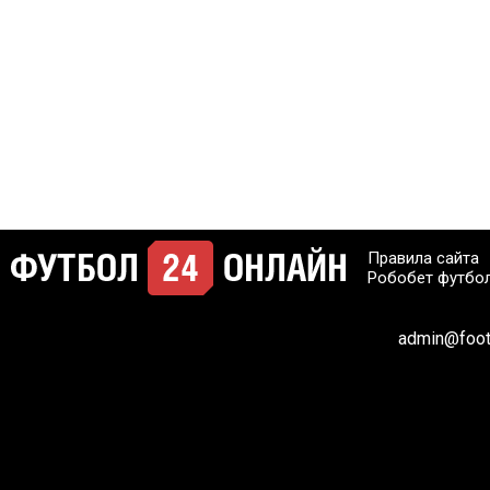
Правила сайта
Робобет футбо
admin@footb