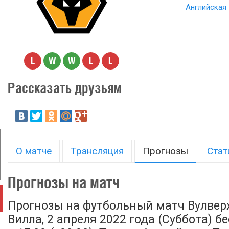
Английская 
L
W
W
L
L
Рассказать друзьям
О матче
Трансляция
Прогнозы
Стат
Прогнозы на матч
Прогнозы на футбольный матч Вулвер
Вилла, 2 апреля 2022 года (Суббота) б