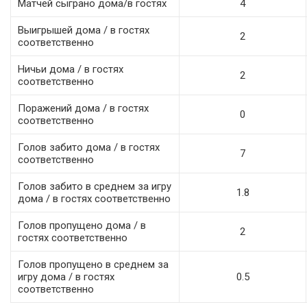
Матчей сыграно дома/в гостях
4
Выигрышей дома / в гостях
2
соответственно
Ничьи дома / в гостях
2
соответственно
Поражений дома / в гостях
0
соответственно
Голов забито дома / в гостях
7
соответственно
Голов забито в среднем за игру
1.8
дома / в гостях соответственно
Голов пропущено дома / в
2
гостях соответственно
Голов пропущено в среднем за
игру дома / в гостях
0.5
соответственно