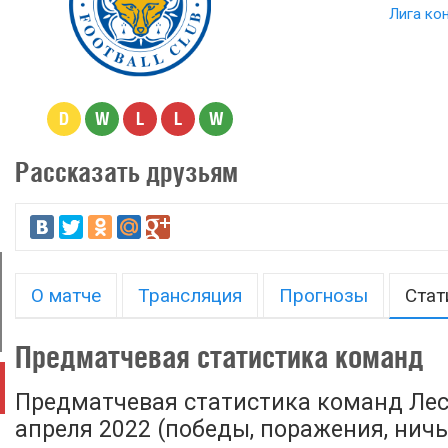
Лига ко
D
W
L
L
W
Рассказать друзьям
О матче
Трансляция
Прогнозы
Стат
Предматчевая статистика команд
Предматчевая статистика команд Лест
апреля 2022 (победы, поражения, ничьи