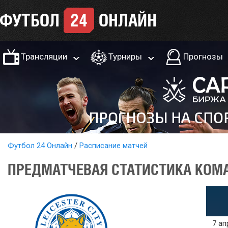
Трансляции
Турниры
Прогнозы
Футбол 24 Онлайн
Расписание матчей
ПРЕДМАТЧЕВАЯ СТАТИСТИКА КОМАН
7 ап