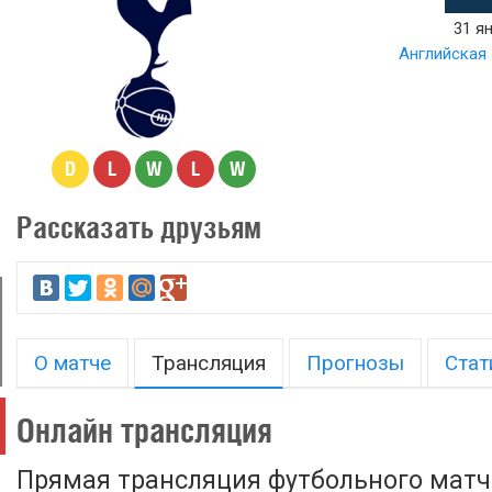
31 ян
Английская 
D
L
W
L
W
Рассказать друзьям
О матче
Трансляция
Прогнозы
Стат
Онлайн трансляция
Прямая трансляция футбольного матча