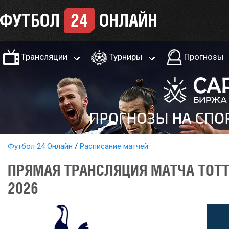
Трансляции
Турниры
Прогнозы
Футбол 24 Онлайн
Расписание матчей
ПРЯМАЯ ТРАНСЛЯЦИЯ МАТЧА ТОТТ
2026