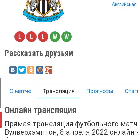
Английская 
L
L
L
W
W
Рассказать друзьям
О матче
Трансляция
Прогнозы
Стат
Онлайн трансляция
Прямая трансляция футбольного матч
Вулверхэмптон, 8 апреля 2022 онлайн 