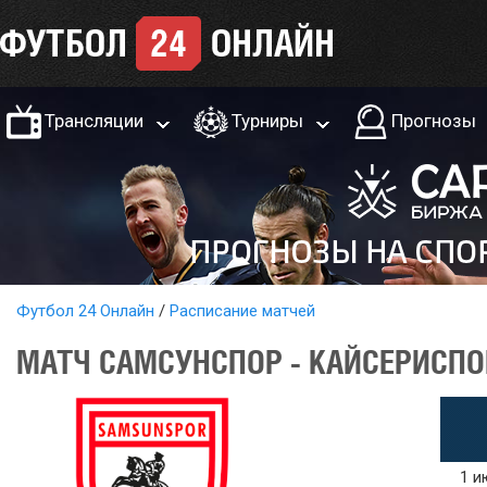
Трансляции
Турниры
Прогнозы
Футбол 24 Онлайн
Расписание матчей
МАТЧ САМСУНСПОР - КАЙСЕРИСПО
1 и