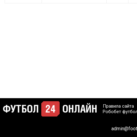
Правила сайта
Робобет футбо
admin@footb