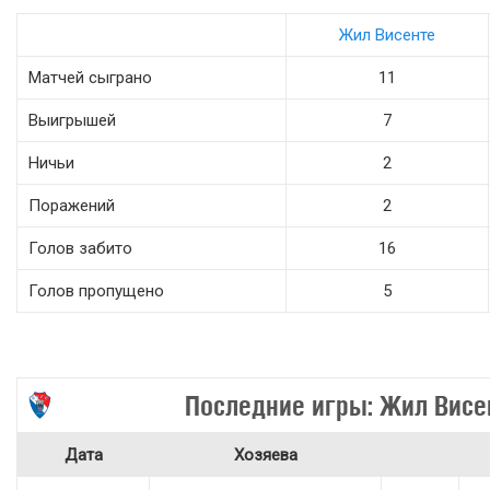
Жил Висенте
Матчей сыграно
11
Выигрышей
7
Ничьи
2
Поражений
2
Голов забито
16
Голов пропущено
5
Последние игры: Жил Висе
Дата
Хозяева