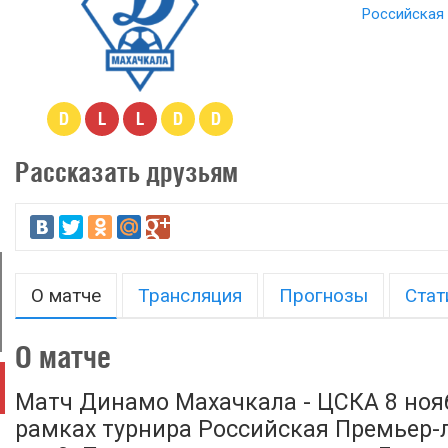
Российская 
D
L
L
D
D
Рассказать друзьям
О матче
Трансляция
Прогнозы
Стат
О матче
Матч Динамо Махачкала - ЦСКА 8 нояб
рамках турнира Российская Премьер-л