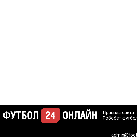
Правила сайта
Робобет футбо
admin@footb