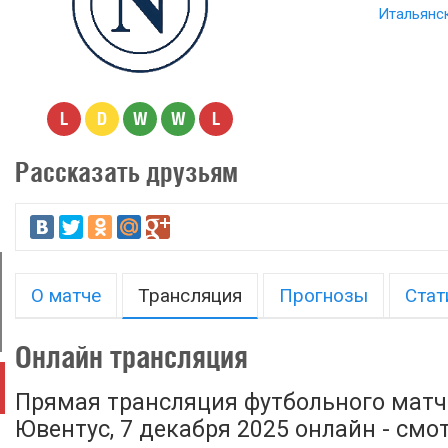
Итальянск
L
D
W
W
L
Рассказать друзьям
О матче
Трансляция
Прогнозы
Стат
Онлайн трансляция
Прямая трансляция футбольного матч
Ювентус, 7 декабря 2025 онлайн - смо