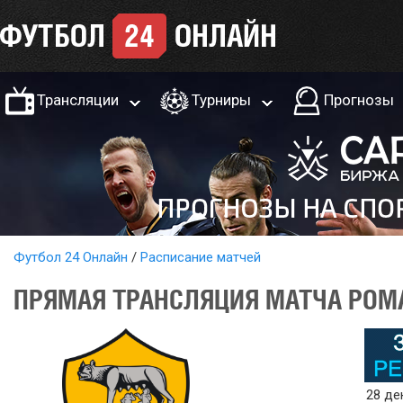
Трансляции
Турниры
Прогнозы
Футбол 24 Онлайн
Расписание матчей
ПРЯМАЯ ТРАНСЛЯЦИЯ МАТЧА РОМА
28 де