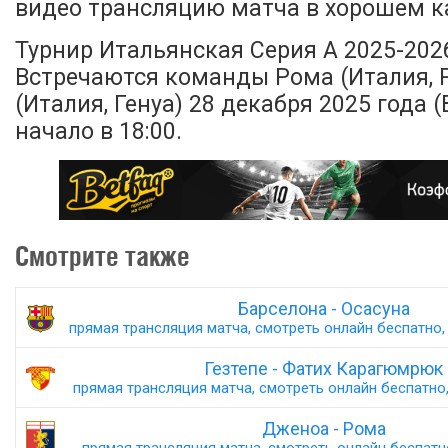
видео трансляцию матча в хорошем ка
Турнир Итальянская Серия А 2025-2026,
Встречаются команды Рома (Италия, 
(Италия, Генуа) 28 декабря 2025 года (
начало в 18:00.
Смотрите также
Барселона - Осасуна
прямая трансляция матча, смотреть онлайн беспатно, 
Гезтепе - Фатих Карагюмрюк
прямая трансляция матча, смотреть онлайн беспатно,
Дженоа - Рома