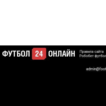
Правила сайта
Робобет футбо
admin@footb