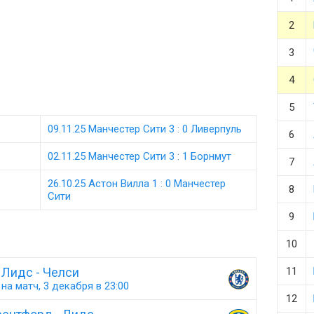
2
3
4
5
09.11.25 Манчестер Сити 3 : 0 Ливерпуль
6
02.11.25 Манчестер Сити 3 : 1 Борнмут
7
26.10.25 Астон Вилла 1 : 0 Манчестер
8
Сити
9
10
Лидс - Челси
11
на матч, 3 декабря в 23:00
12