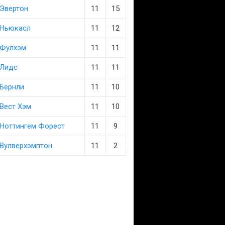
Эвертон
11
15
Ньюкасл
11
12
Фулхэм
11
11
Лидс
11
11
Бернли
11
10
Вест Хэм
11
10
Ноттингем Форест
11
9
Вулверхэмптон
11
2