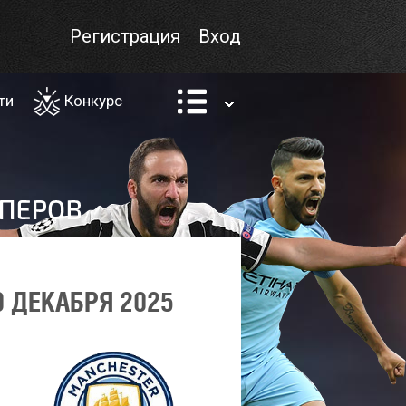
Регистрация
Вход
ти
Конкурс
 ДЕКАБРЯ 2025