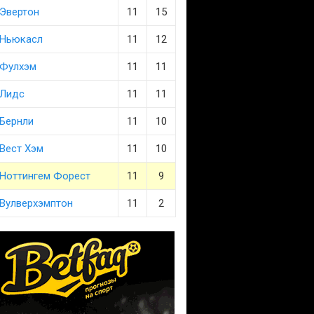
Эвертон
11
15
Ньюкасл
11
12
Фулхэм
11
11
Лидс
11
11
Бернли
11
10
Вест Хэм
11
10
Ноттингем Форест
11
9
Вулверхэмптон
11
2