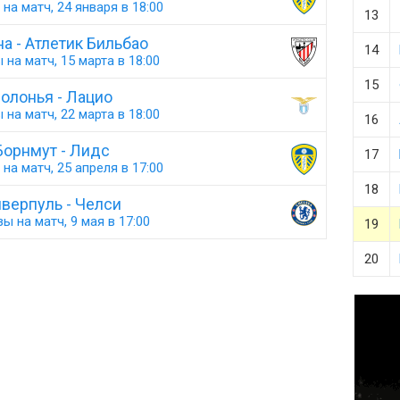
на матч, 24 января в 18:00
13
а - Атлетик Бильбао
14
 на матч, 15 марта в 18:00
15
олонья - Лацио
 на матч, 22 марта в 18:00
16
Борнмут - Лидс
17
на матч, 25 апреля в 17:00
18
верпуль - Челси
ы на матч, 9 мая в 17:00
19
20