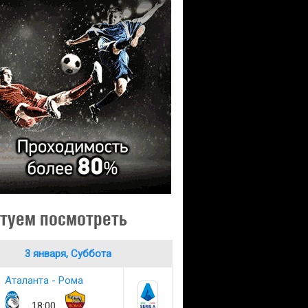
туем посмотреть
3 января, Суббота
Аталанта - Рома
18:00