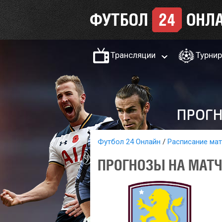
Трансляции
Турни
Футбол 24 Онлайн
Расписание ма
ПРОГНОЗЫ НА МАТЧ