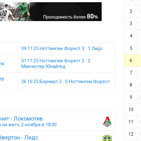
2
3
4
5
09.11.25 Ноттингем Форест 3 : 1 Лидс
6
01.11.25 Ноттингем Форест 2 : 2
ла
Манчестер Юнайтед
7
ер
26.10.25 Борнмут 2 : 0 Ноттингем Форест
8
9
10
нит - Локомотив
11
 на матч, 2 ноября в 18:00
12
Эвертон - Лидс