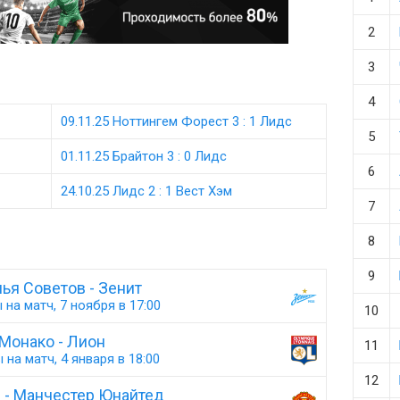
2
3
4
09.11.25 Ноттингем Форест 3 : 1 Лидс
5
01.11.25 Брайтон 3 : 0 Лидс
6
24.10.25 Лидс 2 : 1 Вест Хэм
7
8
9
ья Советов - Зенит
 на матч, 7 ноября в 17:00
10
Монако - Лион
11
 на матч, 4 января в 18:00
12
 - Манчестер Юнайтед