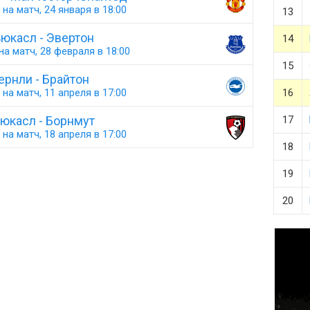
на матч, 24 января в 18:00
13
юкасл - Эвертон
14
а матч, 28 февраля в 18:00
15
ернли - Брайтон
на матч, 11 апреля в 17:00
16
юкасл - Борнмут
17
на матч, 18 апреля в 17:00
18
19
20