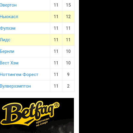
Эвертон
11
15
Ньюкасл
11
12
Фулхэм
11
11
Лидс
11
11
Бернли
11
10
Вест Хэм
11
10
Ноттингем Форест
11
9
Вулверхэмптон
11
2