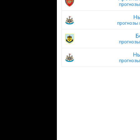
прогнозы 
Нь
прогнозы н
Б
прогнозы 
Нь
прогнозы 