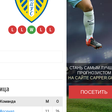
L
L
W
L
L
СТАНЬ САМЫМ ЛУЧ
ПРОГНОЗИСТОМ
НА САЙТЕ CAPPER.
ица
ПОСЕТИТЬ
Команда
М
О
Арсенал
11
26