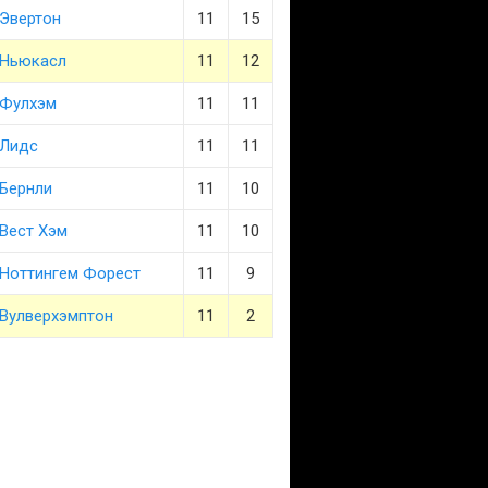
Эвертон
11
15
Ньюкасл
11
12
Фулхэм
11
11
Лидс
11
11
Бернли
11
10
Вест Хэм
11
10
Ноттингем Форест
11
9
Вулверхэмптон
11
2