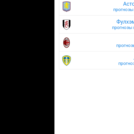
Асто
прогнозы 
Фулхэм
прогнозы н
прогнозы
прогноз