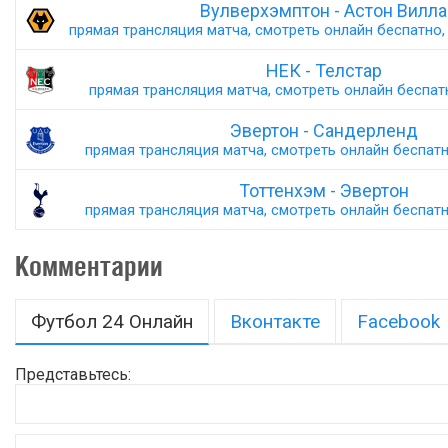
Вулверхэмптон - Астон Вилла
прямая трансляция матча, смотреть онлайн беспатно, 
НЕК - Телстар
прямая трансляция матча, смотреть онлайн беспатн
Эвертон - Сандерленд
прямая трансляция матча, смотреть онлайн беспатно
Тоттенхэм - Эвертон
прямая трансляция матча, смотреть онлайн беспатно
Комментарии
Футбол 24 Онлайн
Вконтакте
Facebook
Представьтесь: