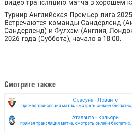
видео трансляцию матча в хорошем ка
Турнир Английская Премьер-лига 2025-
Встречаются команды Сандерленд (Ан
Сандерленд) и Фулхэм (Англия, Лондо
2026 года (Суббота), начало в 18:00.
Смотрите также
Осасуна - Леванте
прямая трансляция матча, смотреть онлайн беспатно,
Аталанта - Кальяри
прямая трансляция матча, смотреть онлайн беспатно, 