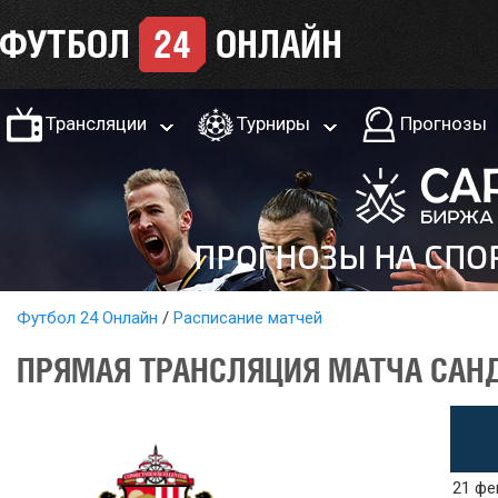
Трансляции
Турниры
Прогнозы
Футбол 24 Онлайн
Расписание матчей
ПРЯМАЯ ТРАНСЛЯЦИЯ МАТЧА САНД
21 фе