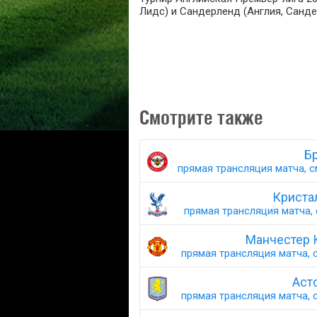
Лидс) и Сандерленд (Англия, Сандер
Смотрите также
Б
прямая трансляция матча, с
Кристал
прямая трансляция матча, 
Манчестер 
прямая трансляция матча, с
Асто
прямая трансляция матча, с