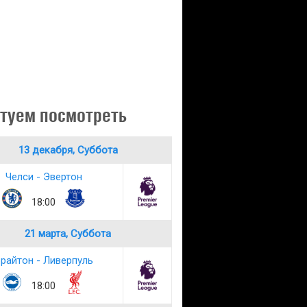
туем посмотреть
13 декабря, Суббота
Челси - Эвертон
18:00
21 марта, Суббота
райтон - Ливерпуль
18:00