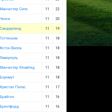
Манчестер Сити
11
22
Челси
11
20
Сандерленд
11
19
Тоттенхэм
11
18
Астон Вилла
11
18
Ливерпуль
11
18
Манчестер Юнайтед
11
18
Борнмут
11
18
Кристал Пэлас
11
17
Брайтон
11
16
Брентфорд
11
16