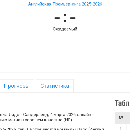
Английская Премьер-лига 2025-2026
– : –
Ожидаемый
Прогнозы
Статистика
Табл
ча Лидс - Сандерленд, 4 марта 2026 онлайн -
№
ию матча в хорошем качестве (HD).
1
25-2026, тур 0. Встречаются команды Лидс (Англия,