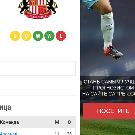
D
D
W
W
L
СТАНЬ САМЫМ ЛУЧ
ПРОГНОЗИСТОМ
НА САЙТЕ CAPPER.
ица
ПОСЕТИТЬ
Команда
М
О
Арсенал
11
26