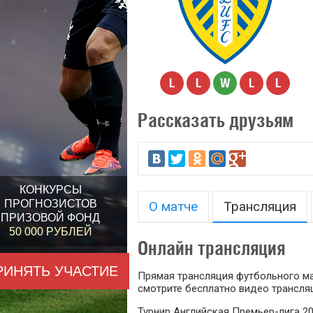
L
L
W
L
L
Рассказать друзьям
КОНКУРСЫ
ПРОГНОЗИСТОВ
О матче
Трансляция
ПРИЗОВОЙ ФОНД
50 000 РУБЛЕЙ
Онлайн трансляция
РИНЯТЬ УЧАСТИЕ
Прямая трансляция футбольного мат
смотрите бесплатно видео трансляц
Турнир Английская Премьер-лига 20