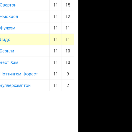
Эвертон
11
15
Ньюкасл
11
12
Фулхэм
11
11
Лидс
11
11
Бернли
11
10
Вест Хэм
11
10
Ноттингем Форест
11
9
Вулверхэмптон
11
2