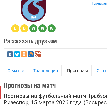
Турецкая
D
D
W
W
W
Рассказать друзьям
О матче
Трансляция
Прогнозы
Стат
Прогнозы на матч
Прогнозы на футбольный матч Трабзо
Ризеспор, 15 марта 2026 года (Воскрес