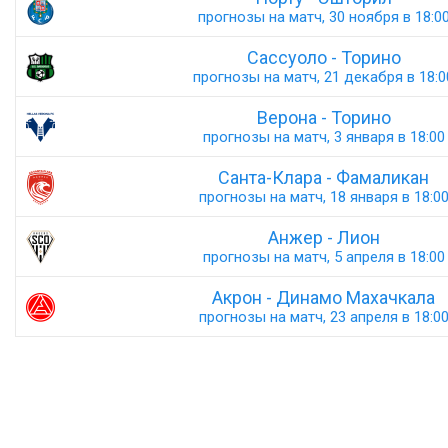
прогнозы на матч, 30 ноября в 18:0
Сассуоло - Торино
прогнозы на матч, 21 декабря в 18:0
Верона - Торино
прогнозы на матч, 3 января в 18:00
Санта-Клара - Фамаликан
прогнозы на матч, 18 января в 18:0
Анжер - Лион
прогнозы на матч, 5 апреля в 18:00
Акрон - Динамо Махачкала
прогнозы на матч, 23 апреля в 18:0