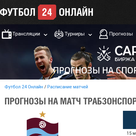
Трансляции
Турниры
Прогнозы
Футбол 24 Онлайн
Расписание матчей
ПРОГНОЗЫ НА МАТЧ ТРАБЗОНСПОР 
15 м